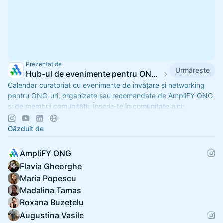
Prezentat de
Urmărește
Hub-ul de evenimente pentru ONG-uri
Calendar curatoriat cu evenimente de învățare și networking
pentru ONG-uri, organizate sau recomandate de AmpliFY ONG
și de membrii comunității. Înscrie-te în comunitate aici:
https://amplifyong.ro/
.
Găzduit de
AmpliFY ONG
Flavia Gheorghe
Maria Popescu
Madalina Tamas
Roxana Buzețelu
Augustina Vasile