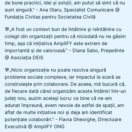
de bune practici, idei și soluții, am putut să simt că nu
sunt singură.” - Ana Olaru, Specialist Comunicare @
Fundația Civitas pentru Societatea Civilă
💬„A fost un context bun de întâlnire și reîntâlnire cu
colegii din organizații pentru că niciodată nu ne găsim
timp, așa că inițiativa AmpliFY este extrem de
importantă și de valoroasă.” - Diana Sabo, Președinte
@ Asociația DEIS
💬„Nicio organizație nu poate rezolva singură
probleme sociale complexe, iar impactul la scară se
construiește prin colaborare. De aceea, mă bucură că,
de fiecare dată când organizăm aceste întâlniri într-un
județ nou, auzim același lucru: ce bine că ne-am
adunat împreună, avem nevoie de astfel de spații, am
aflat de multe inițiative noi și deja am identificat
potențiale colaborări." - Flavia Gheorghe, Directoare
Executivă @ AmpliFY ONG