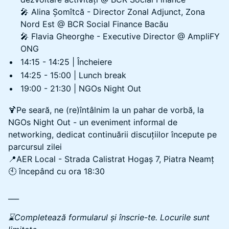
🎤 Alina Șomîtcă - Director Zonal Adjunct, Zona
Nord Est @ BCR Social Finance Bacău
🎤 Flavia Gheorghe - Executive Director @ AmpliFY
ONG
14:15 - 14:25 | Încheiere
14:25 - 15:00 | Lunch break
19:00 - 21:30 | NGOs Night Out
🍹Pe seară, ne (re)întâlnim la un pahar de vorbă, la
NGOs Night Out - un eveniment informal de
networking, dedicat continuării discuțiilor începute pe
parcursul zilei
📍AER Local - Strada Calistrat Hogaș 7, Piatra Neamț
🕙 începând cu ora 18:30
___
⌛Completează formularul și înscrie-te. Locurile sunt