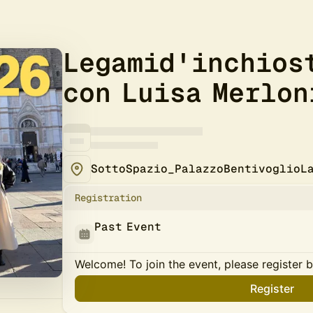
Legamid'inchios
con Luisa Merlon
SottoSpazio_PalazzoBentivoglioL
Registration
Past Event
Welcome! To join the event, please register 
Register