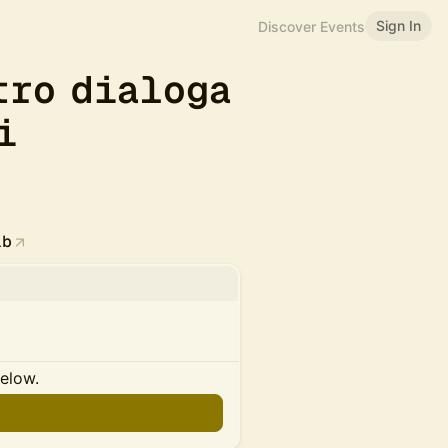
Sign In
Discover Events
tro dialoga
i
ab
below.