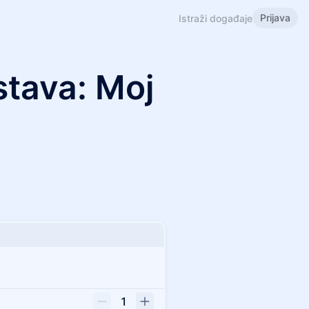
Prijava
Istraži događaje
stava: Moj
1