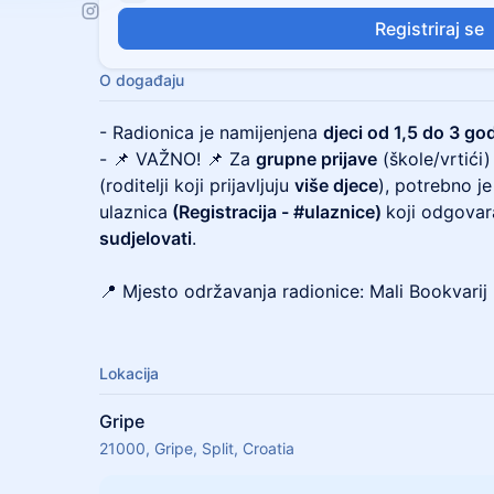
Registriraj se
O događaju
- Radionica je namijenjena
djeci od 1,5 do 3 go
- 📌 VAŽNO! 📌 Za
grupne prijave
(škole/vrtići)
(roditelji koji prijavljuju
više djece
), potrebno je
ulaznica
(Registracija - #ulaznice)
koji odgova
sudjelovati
.
📍 Mjesto održavanja radionice: Mali Bookvarij
Lokacija
Gripe
21000, Gripe, Split, Croatia