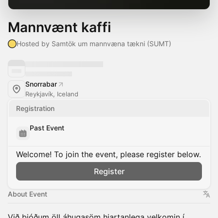
Mannvænt kaffi
Hosted by Samtök um mannvæna tækni (SUMT)
Snorrabar
Reykjavík, Iceland
Registration
Past Event
Welcome! To join the event, please register below.
Register
About Event
Við bjóðum öll áhugasöm hjartanlega velkomin í