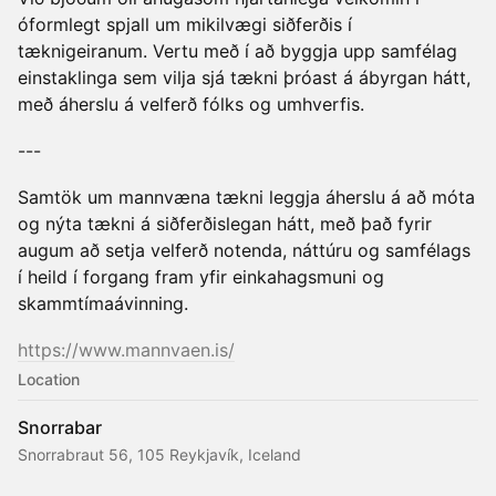
óformlegt spjall um mikilvægi siðferðis í
tæknigeiranum. Vertu með í að byggja upp samfélag
einstaklinga sem vilja sjá tækni þróast á ábyrgan hátt,
með áherslu á velferð fólks og umhverfis.
---
Samtök um mannvæna tækni leggja áherslu á að móta
og nýta tækni á siðferðislegan hátt, með það fyrir
augum að setja velferð notenda, náttúru og samfélags
í heild í forgang fram yfir einkahagsmuni og
skammtímaávinning.
https://www.mannvaen.is/
Location
Snorrabar
Snorrabraut 56, 105 Reykjavík, Iceland