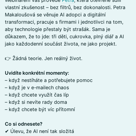
Webinářem vás provede
Petra
, která otevřeně sdílí
vlastní zkušenost – bez filtrů, bez dokonalosti. Petra
Makaloušová se věnuje AI adopci a digitální
transformaci, pracuje s firmami i jednotlivci na tom,
aby technologie přestaly být strašák. Sama je
důkazem, že to jde: tři děti, cukrovka, plný diář a AI
jako každodenní součást života, ne jako projekt.
👉 Žádná teorie. Jen reálný život.
Uvidíte konkrétní momenty:
– když nestíháte a potřebujete pomoc
– když je v e-mailech chaos
– když chcete využít čas líp
– když si nevíte rady doma
– když chcete být víc přítomní
Co si odnesete?
✔ Úlevu, že AI není tak složitá