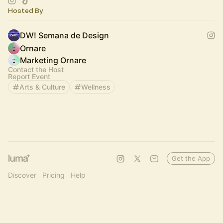
Tudo sobre o Fashion Hub DW!:
Hosted By
https://dwsemanadedesign.com.br/blog/fashion-hub-d…
DW! Semana de Design
Ornare
Marketing Ornare
Contact the Host
Report Event
Arts & Culture
Wellness
Get the App
Discover
Pricing
Help