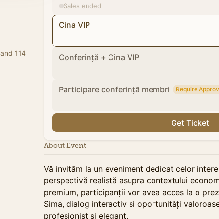
Sales ended
Cina VIP
 and 114
Conferință + Cina VIP
Participare conferință membri
Require Approv
Get Ticket
About Event
Vă invităm la un eveniment dedicat celor interesa
perspectivă realistă asupra contextului economi
premium, participanții vor avea acces la o prez
Sima, dialog interactiv și oportunități valoroa
profesionist și elegant.