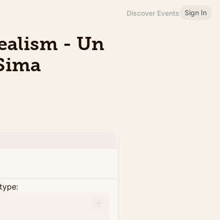
Sign In
Discover Events
Realism - Un
 Sima
type: