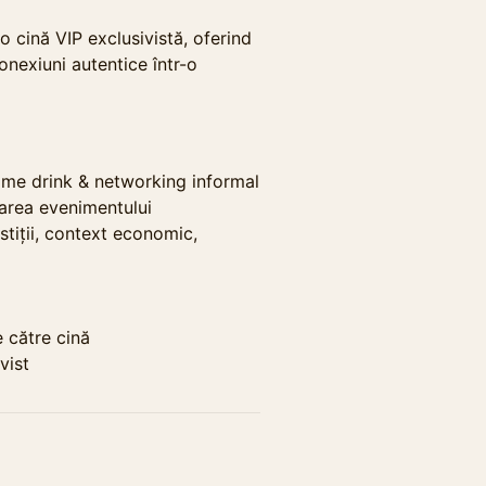
o cină VIP exclusivistă, oferind
onexiuni autentice într-o
lcome drink & networking informal
tarea evenimentului
stiții, context economic,
e către cină
vist