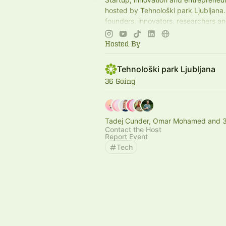
hosted by Tehnološki park Ljubljana
founders, innovators, researchers an
building the future.
Hosted By
Tehnološki park Ljubljana
36 Going
Tadej Cunder, Omar Mohamed and 3
Contact the Host
Report Event
Tech