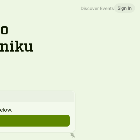
Sign In
Discover Events
no
bniku
below.