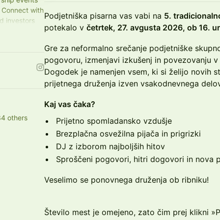
. Connect with
Podjetniška pisarna vas vabi na
5. tradicionaln
d investors
potekalo v
četrtek, 27. avgusta 2026, ob 16. ur
Gre za neformalno srečanje podjetniške skupnos
pogovoru, izmenjavi izkušenj in povezovanju v
Dogodek je namenjen vsem, ki si želijo novih s
prijetnega druženja izven vsakodnevnega delo
Kaj vas čaka?
4 others
Prijetno spomladansko vzdušje
Brezplačna osvežilna pijača in prigrizki
DJ z izborom najboljših hitov
Sproščeni pogovori, hitri dogovori in nova
Veselimo se ponovnega druženja ob ribniku!
Število mest je omejeno, zato čim prej klikni »P