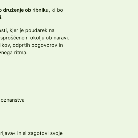
o druženje ob ribniku
, ki bo
i
.
ti, kjer je poudarek na
 sproščenem okolju ob naravi.
tikov, odprtih pogovorov in
vnega ritma.
 poznanstva
rijava« in si zagotovi svoje