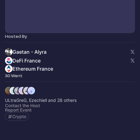
Hosted By
Gaetan - Alyra
DeFi France
Ethereum France
30 Went
ULtraGreG, Ezechiell and 28 others
Contact the Host
Report Event
Crypto