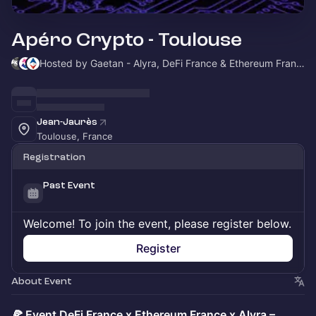
Apéro Crypto - Toulouse
Hosted by Gaetan - Alyra, DeFi France & Ethereum France
Jean-Jaurès
Toulouse, France
Registration
Past Event
Welcome! To join the event, please register below.
Register
About Event
🍕 Event DeFi France x Ethereum France x Alyra –