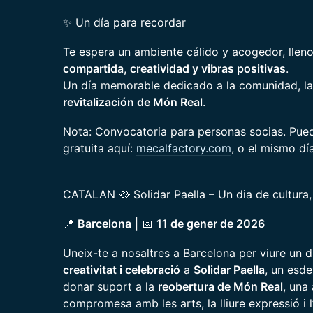
✨ Un día para recordar
Te espera un ambiente cálido y acogedor, llen
compartida, creatividad y vibras positivas
.
Un día memorable dedicado a la comunidad, la 
revitalización de Món Real
.
Nota: Convocatoria para personas socias. Pue
gratuita aquí:
mecalfactory.com
, o el mismo dí
CATALAN 🥘 Solidar Paella – Un dia de cultura, 
📍
Barcelona
| 📅
11 de gener de 2026
Uneix-te a nosaltres a Barcelona per viure un 
creativitat i celebració
a
Solidar Paella
, un esd
donar suport a la
reobertura de Món Real
, una
compromesa amb les arts, la lliure expressió i l