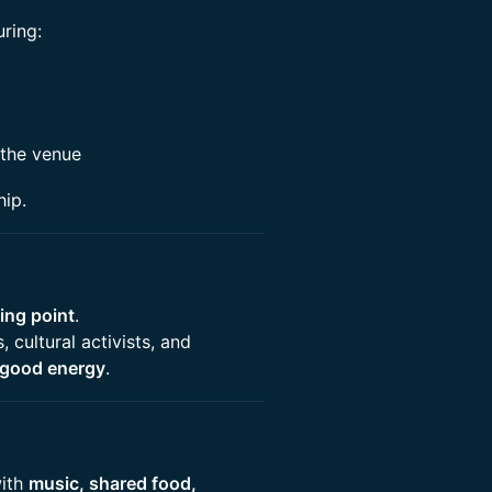
ring:
 the venue
hip.
ing point
.
 cultural activists, and
d good energy
.
with
music, shared food,