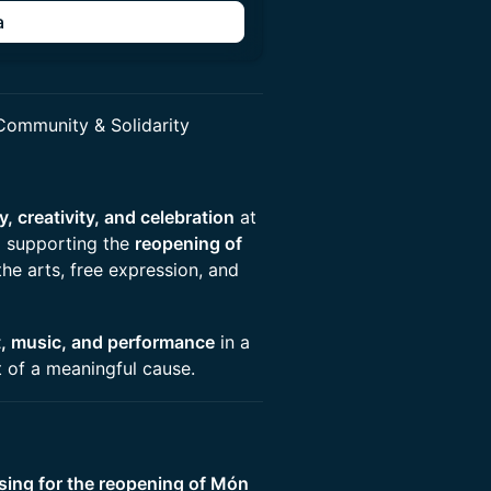
a
 Community & Solidarity
 creativity, and celebration
at
o supporting the
reopening of
the arts, free expression, and
t, music, and performance
in a
t of a meaningful cause.
sing for the reopening of Món