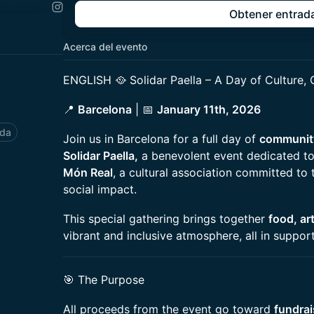
Obtener entrad
Acerca del evento
ENGLISH 🥘 Solidar Paella – A Day of Culture,
📍
Barcelona
| 📅
January 11th, 2026
ida
Join us in Barcelona for a full day of
community,
Solidar Paella,
a benevolent event dedicated t
Món Real
, a cultural association committed to 
social impact.
This special gathering brings together
food, ar
vibrant and inclusive atmosphere, all in suppor
🎯 The Purpose
All proceeds from the event go toward
fundrai