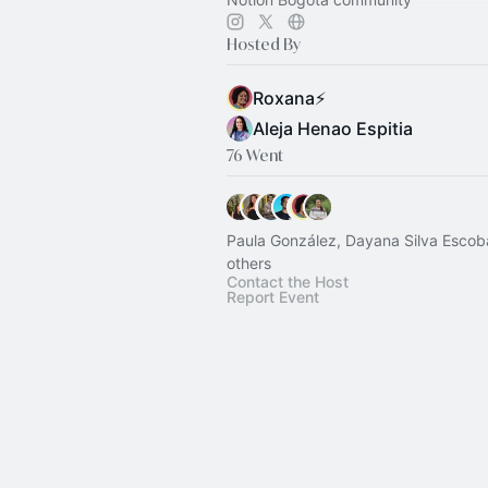
Hosted By
Roxana⚡️
Aleja Henao Espitia
76 Went
Paula González, Dayana Silva Escob
others
Contact the Host
Report Event