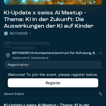
KI-Update x swiss AI Meetup -
Thema: KI in der Zukunft: Die
Auswirkungen der KI auf Kinder
BEYONDER
BEYONDER | KI-Kompetenzzentrum für Schulung, Beratung, Speaker und Keynote künstliche Intelligenz in Brugg, Baden im Aargau
Gebenstorf, Switzerland
Registration
Welcome! To join the event, please register below.
Register
About Event
KI-Update x swiss AI Meetup - Thema: KI in der