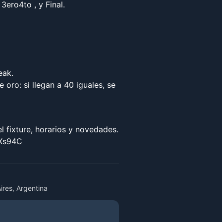
3ero4to , y Final.
eak.
oro: si llegan a 40 iguales, se
 fixture, horarios y novedades.
2Xs94C
res, Argentina