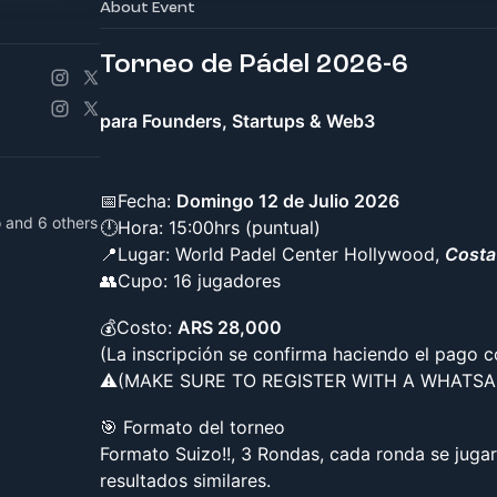
About Event
Torneo de Pádel 2026-6
para Founders, Startups & Web3
📅Fecha:
Domingo 12 de Julio 2026
 and 6 others
🕛Hora: 15:00hrs (puntual)
📍Lugar: World Padel Center Hollywood,
Costa
👥Cupo: 16 jugadores
💰Costo:
ARS 28,000
(La inscripción se confirma haciendo el pago 
⚠️​(MAKE SURE TO REGISTER WITH A WHATS
🎯 Formato del torneo
​Formato Suizo!!, 3 Rondas, cada ronda se juga
resultados similares.