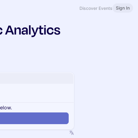
Sign In
Discover Events
 Analytics
below.
n