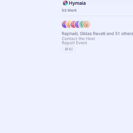
Hymaia
53 Went
Raphaël, Gildas Ravelli and 51 other
Contact the Host
Report Event
AI