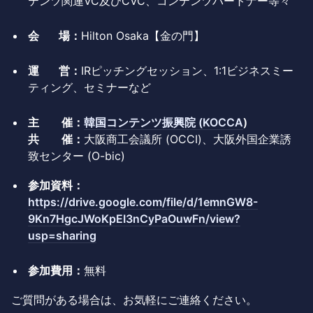
テンツ関連VC及びCVC、コンテンツパートナー等々
会 場：
Hilton Osaka【金の門】
運 営：
IRピッチングセッション、1:1ビジネスミー
ティング、セミナーなど
主 催：
韓国コンテンツ振興院 (KOCCA
)
共 催：
大阪商工会議所 (OCCI)、大阪外国企業誘
致センター (O-bic)
参加資料：
https://drive.google.com/file/d/1emnGW8-
9Kn7HgcJWoKpEI3nCyPaOuwFn/view?
usp=sharing
参加費用：
無料
ご質問がある場合は、お気軽にご連絡ください。