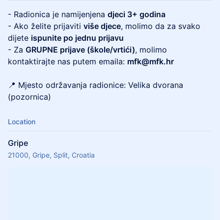
- Radionica je namijenjena
djeci 3+ godina
- Ako želite prijaviti
više djece
, molimo da za svako
dijete
ispunite po jednu prijavu
- Za
GRUPNE prijave (škole/vrtići)
, molimo
kontaktirajte nas putem emaila:
mfk@mfk.hr
📍 Mjesto održavanja radionice: Velika dvorana
(pozornica)
Location
Gripe
21000, Gripe, Split, Croatia