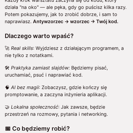
Każdy krok warsztatu zaczyna się od kodu, który
działa "na oko" — ale pęka, gdy go puścisz kilka razy.
Potem pokazujemy, jak to zrobić dobrze, i sam to
naprawiasz.
Antywzorzec → wzorzec → Twój kod.
Dlaczego warto wpaść?
🚀
Real skills
: Wyjdziesz z działającym programem, a
nie tylko z notatkami.
🛠️
Praktyka zamiast slajdów:
Będziemy pisać,
uruchamiać, psuć i naprawiać kod.
🧠
AI bez magii
: Zobaczysz, gdzie kończy się
promptowanie, a zaczyna inżynieria aplikacji.
🤝
Lokalna społeczność
: Jak zawsze, będzie
przestrzeń na rozmowy, pytania i networking.
📅 Co będziemy robić?