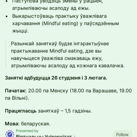
Паступова ўводзіць змены ў рацыён,
атрымліваючы асалоду ад ежы.
Выкарыстоўваць практыку ўважлівага
харчавання (Mindful eating) у паўсядзённым
жыцці.
Разынкай заняткаў будзе інтэрактыўнае
практыкаванне Mindful eating, дзе вы
навучыцеся ўважліва смакаваць ежу,
атрымліваючы асалоду ад кожнага кавалачка.
Заняткі адбудуцца 26 студзеня і 3 лютага.
Пачатак:
20.00 па Менску (18.00 па Варашаве, 19.00
па Вільні).
Працягласць
заняткаў – 1,5 гадзіны.
Мова:
беларуская.
Presented by
Follow
Віртуальны Універсітэт