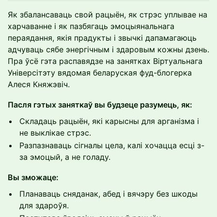
Як збалансаваць свой рацыён, як стрэс уплывае на
харчаванне і як пазбягаць эмоцыянальнага
пераядання, якія прадукты і звычкі дапамагаюць
адчуваць сябе энергічным і здаровым кожны дзень.
Пра ўсё гэта распавядзе на занятках Віртуальнага
Універсітэту вядомая беларуская фуд-блогерка
Алеся Княжэвіч.
Пасля гэтых заняткаў вы будзеце разумець, як:
Складаць рацыён, які карысны для арганізма і
не выклікае стрэс.
Разпазнаваць сігналы цела, калі хочацца есці з-
за эмоцый, а не голаду.
Вы зможаце:
Планаваць сняданак, абед і вячэру без шкоды
для здароўя.