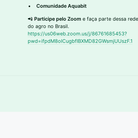
Comunidade Aquabit
📲
Participe pelo Zoom
e faça parte dessa red
do agro no Brasil.
https://us06web.zoom.us/j/86761685453?
pwd=ifpdM8oICugbfIBXMD82GWsmjUUszF.1