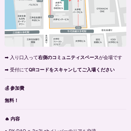
➡ 入り口入って
右側のコミュニティスペース
が会場です
➡ 受付にて
QRコードをスキャンしてご入場ください
💰 参加費
無料！
🔥 内容
• RX-DAO × 3×3Labメンバーのリアル交流