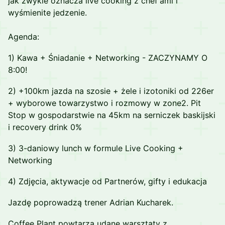
jak zwykle oznacza live cooking z chef'ami i
wyśmienite jedzenie.
Agenda:
1) Kawa + Śniadanie + Networking - ZACZYNAMY O
8:00!
2) +100km jazda na szosie + żele i izotoniki od 226er
+ wyborowe towarzystwo i rozmowy w zone2. Pit
Stop w gospodarstwie na 45km na serniczek baskijski
i recovery drink 0%
3) 3-daniowy lunch w formule Live Cooking +
Networking
4) Zdjęcia, aktywacje od Partnerów, gifty i edukacja
Jazdę poprowadzą trener Adrian Kucharek.
Coffee Plant powtarza udane warsztaty z