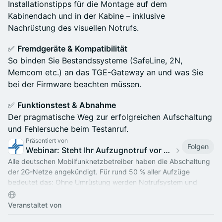
Installationstipps für die Montage auf dem
Kabinendach und in der Kabine – inklusive
Nachrüstung des visuellen Notrufs.
✅
Fremdgeräte & Kompatibilität
So binden Sie Bestandssysteme (SafeLine, 2N,
Memcom etc.) an das TGE-Gateway an und was Sie
bei der Firmware beachten müssen.
✅
Funktionstest & Abnahme
Der pragmatische Weg zur erfolgreichen Aufschaltung
und Fehlersuche beim Testanruf.
Präsentiert von
Folgen
Webinar: Steht Ihr Aufzugnotruf vor dem „Backstein-Effekt“?
Alle deutschen Mobilfunknetzbetreiber haben die Abschaltung
der 2G-Netze angekündigt. Für rund 50 % aller Aufzüge
bedeutet das: Ohne Umrüstung werden Notrufsystem und
Aufzug funktionsunfähig.
Veranstaltet von