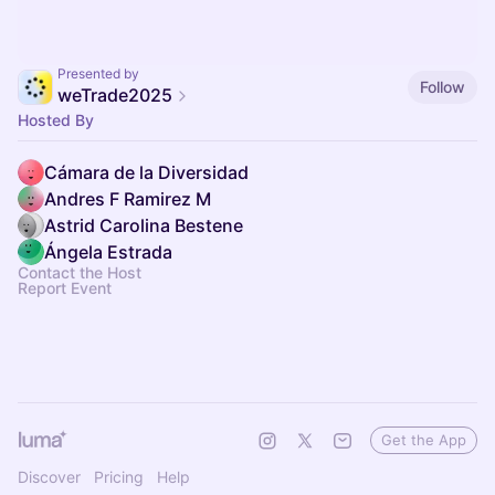
Presented by
Follow
weTrade2025
Hosted By
Cámara de la Diversidad
Andres F Ramirez M
Astrid Carolina Bestene
Ángela Estrada
Contact the Host
Report Event
Get the App
Discover
Pricing
Help