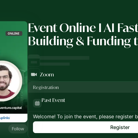
Event Online I AI Fas
Building & Funding 
Zoom
Registration
Past Event
Welcome! To join the event, please register 
Register
Follow