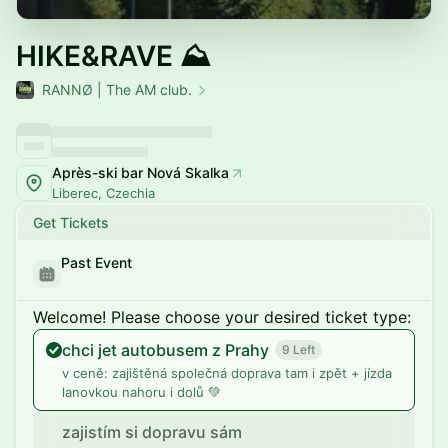
HIKE&RAVE ⛰️
RANNØ | The AM club.
Après-ski bar Nová Skalka
Liberec, Czechia
Get Tickets
Past Event
Welcome! Please choose your desired ticket type:
chci jet autobusem z Prahy
9 Left
v ceně: zajištěná společná doprava tam i zpět + jízda
lanovkou nahoru i dolů 💚
zajistím si dopravu sám