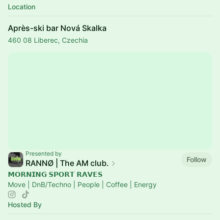
Location
Après-ski bar Nová Skalka
460 08 Liberec, Czechia
Presented by
Follow
RANNØ | The AM club.
𝗠𝗢𝗥𝗡𝗜𝗡𝗚 𝗦𝗣𝗢𝗥𝗧 𝗥𝗔𝗩𝗘𝗦
Move | DnB/Techno | People | Coffee | Energy
Hosted By