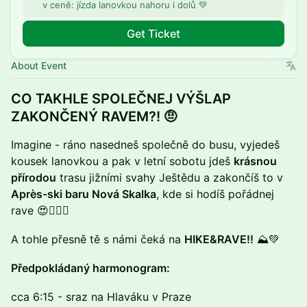
v ceně: jízda lanovkou nahoru i dolů 💚
Get Ticket
About Event
CO TAKHLE SPOLEČNEJ VÝŠLAP
ZAKONČENÝ RAVEM?! 🤨
Imagine - ráno nasedneš společně do busu, vyjedeš
kousek lanovkou a pak v letní sobotu jdeš
krásnou
přírodou
trasu jižními svahy Ještědu a zakončíš to v
Après-ski baru Nová Skalka
, kde si hodíš pořádnej
rave 😍⛓️‍💥💚
A tohle přesně tě s námi čeká na
HIKE&RAVE!!
⛰️💚
Předpokládaný harmonogram:
cca 6:15 - sraz na Hlaváku v Praze