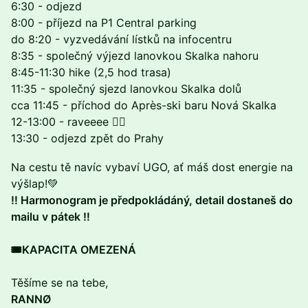
6:30 - odjezd
8:00 - příjezd na P1 Central parking
do 8:20 - vyzvedávání lístků na infocentru
8:35 - společný výjezd lanovkou Skalka nahoru
8:45-11:30 hike (2,5 hod trasa)
11:35 - společný sjezd lanovkou Skalka dolů
cca 11:45 - příchod do Après-ski baru Nová Skalka
12-13:00 - raveeee ⛓️‍💥
13:30 - odjezd zpět do Prahy
Na cestu tě navíc vybaví UGO, ať máš dost energie na
výšlap!💚
‼️ Harmonogram je předpokládáný, detail dostaneš do
mailu v pátek ‼️
🎟️KAPACITA OMEZENÁ
Těšíme se na tebe,
RANNØ