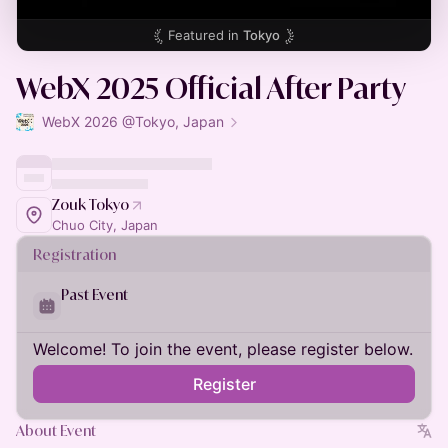
Featured in
Tokyo
WebX 2025 Official After Party
WebX 2026 @Tokyo, Japan
Zouk Tokyo
Chuo City, Japan
Registration
Past Event
Welcome! To join the event, please register below.
Register
About Event