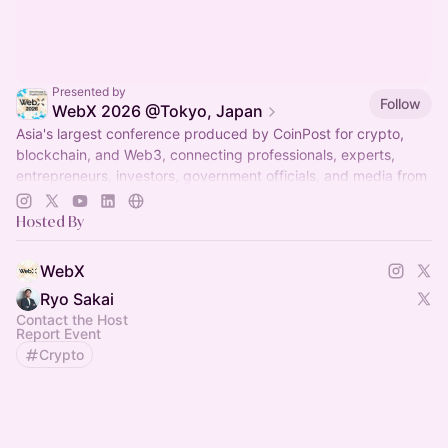
Presented by
Follow
WebX 2026 @Tokyo, Japan
Asia's largest conference produced by CoinPost for crypto,
blockchain, and Web3, connecting professionals, experts,
entrepreneurs, investors, government officials, and media from
Japan and beyond.
Hosted By
WebX
Ryo Sakai
Contact the Host
Report Event
Crypto