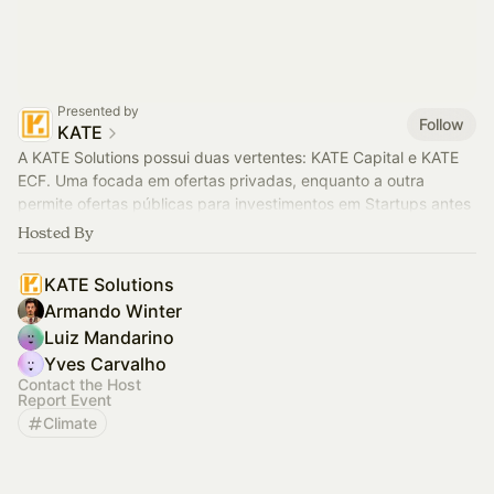
Presented by
Follow
KATE
A KATE Solutions possui duas vertentes: KATE Capital e KATE
ECF. Uma focada em ofertas privadas, enquanto a outra
permite ofertas públicas para investimentos em Startups antes
restritos a poucos.
Hosted By
KATE Solutions
Armando Winter
Luiz Mandarino
Yves Carvalho
Contact the Host
Report Event
Climate