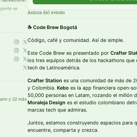
 gente se
Acerca del evento
uidad.
ack0.dev
☕ Code Brew Bogotá
Código, café y comunidad. Así de simple.
Este Code Brew es presentado por
Crafter Sta
los tres equipos detrás de los hackathons que
tech de Latinoamérica.
Crafter Station
es una comunidad de más de 20
y Colombia.
Kebo
es la app financiera open-s
50,000 personas en Latam, rozando el millón d
mann y 22 más
Moraleja Design
es el estudio colombiano detrá
marcas tech que admiras.
Juntos, estamos construyendo espacios para q
encuentre, comparta y crezca.