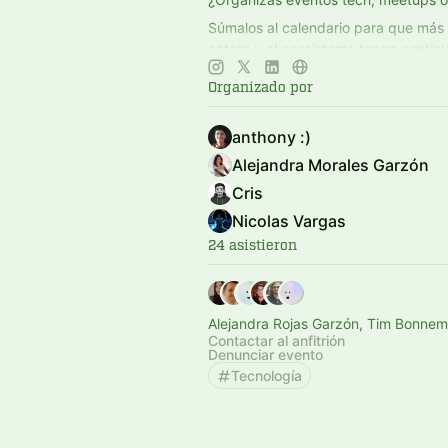
Súmalos al calendario para que más
entere y el ecosistema tenga contin
👉 Agenda siempre actualizada en
h
Organizado por
By Crafter Station
anthony :)
Alejandra Morales Garzón
Cris
Nicolas Vargas
24 asistieron
Alejandra Rojas Garzón, Tim Bonne
Contactar al anfitrión
Denunciar evento
Tecnología