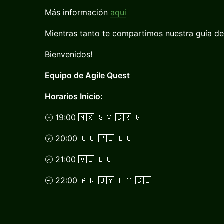
Más información
aqui
Mientras tanto te compartimos nuestra guía de
Bienvenidos!
Equipo de Agile Quest
Horarios Inicio:
🕕 19:00 🇲🇽 🇸🇻 🇨🇷 🇬🇹
🕖 20:00 🇨🇴 🇵🇪 🇪🇨
🕗 21:00 🇻🇪 🇧🇴
🕘 22:00 🇦🇷 🇺🇾 🇵🇾 🇨🇱