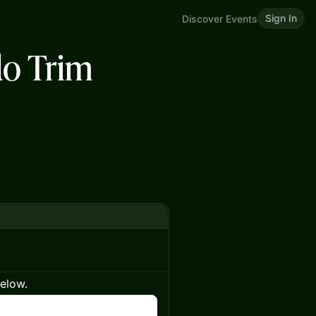
Sign In
Discover Events
do Trim
below.