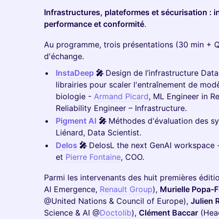
Infrastructures, plateformes et sécurisation : in
performance et conformité
.
Au programme, trois présentations (30 min + 
d'échange.
InstaDeep
🎤
Design de l’infrastructure Dat
librairies pour scaler l'entraînement de mod
biologie -
Armand Picard
, ML Engineer in R
Reliability Engineer – Infrastructure.
Pigment AI
🎤
Méthodes d'évaluation des s
Liénard, Data Scientist.
Delos
🎤
DelosL the next GenAI workspace 
et
Pierre Fontaine
, COO.
Parmi les intervenants des huit premières éditi
AI Emergence,
Renault Group
), ​
Murielle Popa-
@United Nations & Council of Europe),
Julien 
Science & AI @
Doctolib
),
Clément Baccar
(Head