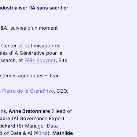
dustrialiser l’IA sans sacrifier
Q&A) suivies d'un moment
a Center et optimisation de
èles d'IA Générative pour la
esearch, et
Félix Bouynot
, Site
ystèmes agentiques - Jean
-
Pierre de la Grand'rive
, CEO,
ons,
Anne Bretonniere
(Head of
Fabre
(AI Governance Expert
Richard
(Sr Manager Data
 of Data & AI @
Brut
),
Mathilde