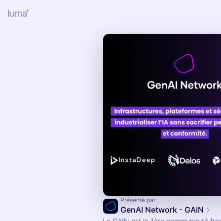
Présenté par
GenAI Network - GAIN
Le GAIN est la 1ère communauté fra