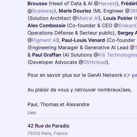
Brousse
(Head of Data & AI @
Harvest
),
Frédér
@
Scaleway
),
Marie Douriez
(ML Engineer @
36
(Solution Architect @
Mistral AI
),
Louis Poirier
(
Alex Combessie
(Co-founder & CEO @
Giskard
Operations Défense & Secteur public),
Sergey 
@
Pigment AI
),
Paul-Louis Venard
(Co-founder
(Engineering Manager & Generative AI Lead @
&
Paul Graffan
(AI Solutions @
Kili Technologie
(Developer Advocate @
OVHcloud
).
​Pour en savoir plus sur le GenAI Network 👉
pa
Au plaisir de vous y retrouver nombreux/ses,
Paul, Thomas et Alexandre
Lieu
42 Rue de Paradis
75010 Paris, France