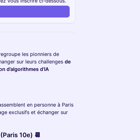
lez vous inscrire ci-dessous.
regroupe les pionniers de
échanger sur leurs challenges
de
on d’algorithmes d’IA
rassemblent en personne à Paris
age exclusifs et échanger sur
(Paris 10e) 📆