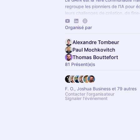
regroupe les pionniers de l'IA pour 
leurs challenges de création, de fine
mise en production d’algorithmes d’I
Organisé par
Alexandre Tombeur
Paul Mochkovitch
Thomas Bouttefort
81 Présent(e)s
F. O., Joshua Business et 79 autres
Contacter l'organisateur
Signaler l'événement