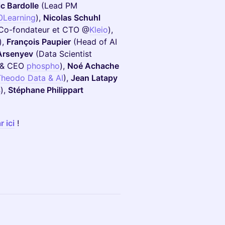
ic Bardolle
(Lead PM
0Learning
),
Nicolas Schuhl
Co-fondateur et CTO @
Kleio
),
),
François Paupier
(Head of AI
Arsenyev
(Data Scientist
 & CEO
phospho
),
Noé Achache
Theodo Data & AI
),
Jean Latapy
s
),
Stéphane Philippart
r ici
!