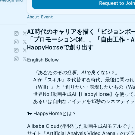
Request to Joi
About Event
AI時代のキャリアを描く「ビジョンボ
「プロモーションCM」、「自由工作・
HappyHorseで創り出す
English Below
「あなたのその仕事、AIで良くない？」
AIが『スキル』を代替する時代、最後に問わ
（Will）』と『創りたい・表現したいもの（Wa
世界No.1動画生成AI【HappyHorse】を
あるいは自由なアイデアを15秒のシネマティ
🐎 HappyHorseとは？
Alibaba Cloudが開発した動画生成AIモデルで
サイト「Artificial Analysis Video Ar