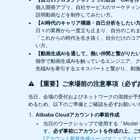
個人開発アプリ、自社サービスのマーケティ
説明動画などを制作してみたい方。
【AI時代のキャリア構築・自己分析をしたい
日々の業務から一度立ち止まり、自分のこれ
「これからの時代を生き抜く、自分だけのコ
い方。
【動画生成AIを通して、熱い仲間と繋がりた
独学で動画生成AIを触っているエンジニア、
先端AIを牽引するエキスパートと繋がり、刺
⚠️ 【重要】ご来場前の注意事項（必ず
当日、会場の受付およびネットワークの混雑が予
めるため、以下のご準備とご確認を必ずお願いい
Alibaba Cloudアカウントの事前作成
当日のワークショップで使用する「Model 
す。
必ず事前にアカウントを作成の上、ご
[アカウント新規作成ページ/マニュアルは