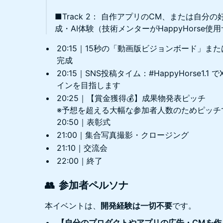
■Track 2： 自作アプリのCM、または自分
成・AI体験（技術メンターがHappyHorse使
20:15｜15秒の「動画版ビジョンボード」ま
完成
20:15｜SNS投稿タイム：#HappyHorse1
インを目指します
20:25｜【賞金獲得💰️】成果物発表ピッチ
※予想を超える大幅な参加者人数のためピッチ
20:50｜表彰式
21:00｜集合写真撮影・クロージング
21:10｜交流会
22:00｜終了
👥 参加者ペルソナ
本イベントは、
開発経験は一切不要
です。
【自分のプロダクトやアプリの広告・CMを作