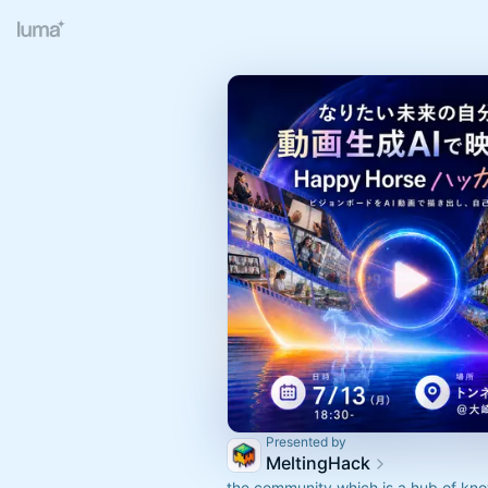
Presented by
MeltingHack
the community which is a hub of kn