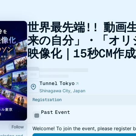
世界最先端!! 動画
来の自分」・「オリ
映像化｜15秒CM作
Tunnel Tokyo
Shinagawa City, Japan
Registration
Past Event
Follow
Welcome! To join the event, please register 
owledge and