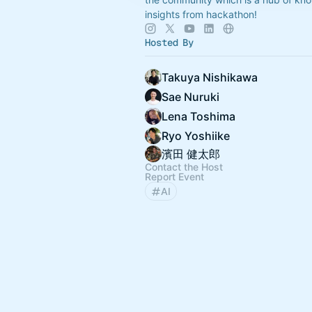
insights from hackathon!
Hosted By
Takuya Nishikawa
Sae Nuruki
Lena Toshima
Ryo Yoshiike
濱田 健太郎
Contact the Host
Report Event
AI