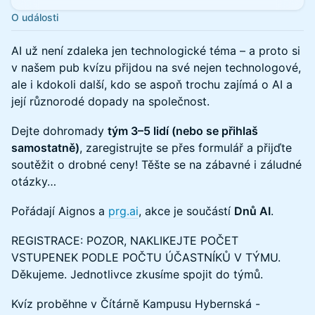
O události
AI už není zdaleka jen technologické téma – a proto si
v našem pub kvízu přijdou na své nejen technologové,
ale i kdokoli další, kdo se aspoň trochu zajímá o AI a
její různorodé dopady na společnost.
Dejte dohromady
tým 3–5 lidí (nebo se přihlaš
samostatně)
, zaregistrujte se přes formulář a přijďte
soutěžit o drobné ceny! Těšte se na zábavné i záludné
otázky…
Pořádají Aignos a
prg.ai
, akce je součástí
Dnů AI
.
REGISTRACE: POZOR, NAKLIKEJTE POČET
VSTUPENEK PODLE POČTU ÚČASTNÍKŮ V TÝMU.
Děkujeme. Jednotlivce zkusíme spojit do týmů.
Kvíz proběhne v Čítárně Kampusu Hybernská -