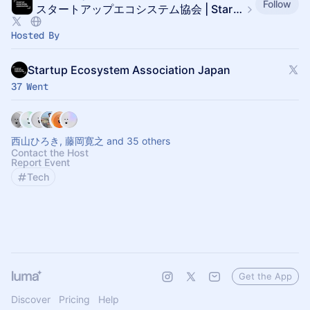
Follow
​​スタートアップエコシステム協会 | Startup Ecosystem Association Japan
Hosted By
Startup Ecosystem Association Japan
37 Went
西山ひろき, 藤岡寛之 and 35 others
Contact the Host
Report Event
Tech
Get the App
Discover
Pricing
Help