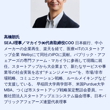
高橋朗氏
SEAJ理事／マカイラ㈱代表取締役COO
日本銀行、中小
メーカーの企業再生、楽天を経て、医療×ITのスタートア
ップ企業 Welbyにて同社のIPOに貢献。パブリック・アフ
ェアーズの専門ファーム・マカイラに参画して現職に就
任。スタートアップから大企業まで、新たなサービスや事
業等の社会実装を志す”チェンジメーカー”を、市場/非市
場戦略、コミュニケーション戦略、ルールメイキングなど
で支援している。 早稲田大学商学部卒、米国Purdue大学
MBA。つくば市スタートアップ戦略策定懇話会委員。一
般社団法人スタートアップエコシステム協会理事。日本パ
ブリックアフェアーズ連盟代表理事