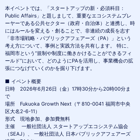
本イベントでは、「スタートアップの新・必須科目：
Public Affairs」と題しまして、重要なエコシステムプレ
ーヤーである公共セクター（政府・自治体）と連携し、時
にはルールを変える・創ることで、非連続の成長を志す
「非市場戦略・パブリックアフェアーズ（PA）」という
考え方について、事例と実践方法を共有します。 特に、
福岡市という“規制や制度に働きかけることができるフィ
ールド”において、どのようにPAを活用し、事業機会の拡
張につなげていくのかを掘り下げます。
■ イベント概要
日時 2026年6月26日（金）17時30分から20時00分ま
で
場所 Fukuoka Growth Next（〒810-0041 福岡市中央
区大名2-6-11）
形式 現地参加、参加費無料
主催 一般社団法人 スタートアップエコシステム協会
（SEAJ）、 一般社団法人 日本パブリックアフェアーズ