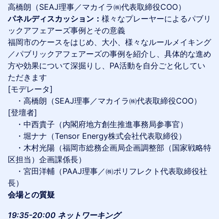
高橋朗（SEAJ理事／マカイラ㈱代表取締役COO）
パネルディスカッション：
様々なプレーヤーによるパブリ
ックアフェアーズ事例とその意義
福岡市のケースをはじめ、大小、様々なルールメイキング
／パブリックアフェアーズの事例を紹介し、具体的な進め
方や効果について深掘りし、PA活動を自分ごと化してい
ただきます
[モデレータ]
・高橋朗（SEAJ理事／マカイラ㈱代表取締役COO）
[登壇者]
・中西貴子（内閣府地方創生推進事務局参事官）
・堀ナナ（Tensor Energy株式会社代表取締役）
・木村光陽（福岡市総務企画局企画調整部（国家戦略特
区担当）企画課係長）
・宮田洋輔（PAAJ理事／㈱ポリフレクト代表取締役社
長）
会場との質疑
19:35-20:00 ネットワーキング