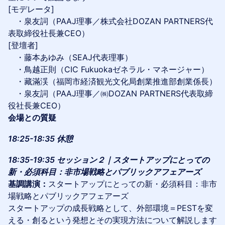
[モデレータ]
・泉友詞（PAAJ理事／株式会社DOZAN PARTNERS代
表取締役社長兼CEO）
[登壇者]
・藤本あゆみ（SEAJ代表理事）
・鳥越正則（CIC Fukuokaゼネラル・マネージャー）
・藏滿渓（福岡市経済観光文化局創業推進部創業係長）
・泉友詞（PAAJ理事／㈱DOZAN PARTNERS代表取締
役社長兼CEO）
会場との質疑
18:25-18:35 休憩
18:35-19:35 セッション２｜スタートアップにとっての
新・必須科目：非市場戦略とパブリックアフェアーズ
基調講演：
スタートアップにとっての新・必須科目：非市
場戦略とパブリックアフェアーズ
スタートアップの成長戦略として、外部環境＝PESTを変
える・創るという発想とその実現方法について解説します