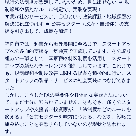
現行の法制度が想定していないため、世に出せない ⇒ 規
制緩和や新たなルール制定で、実装を実現！
▼我が社のサービスは、〇〇という政策課題・地域課題の
解決に役立つはず ⇒ 公共セクター（政府・自治体）の支
援を引き出して、成長を加速！
福岡市では、起業から海外展開に至るまで、スタートアッ
プへの多面的支援を一気通貫で実施しています。その取り
組みの一環として、国家戦略特区制度を活用し、スタート
アップの新たなチャレンジを後押ししています。これまで
も、規制緩和や制度改善に関する提案を積極的に行い、ス
タートアップの製品・サービスの社会実装につなげてきま
した。
しかし、こうしたPAの重要性や具体的な実践方法につい
て、まだ十分に知られていません。そもそも、多くのスタ
ートアップや支援者／投資家が、「法制度などのルールを
変える」「公共セクターを味方につける」などを、戦略に
組み込むことを発想すらしていないのが現状と思われま
す。