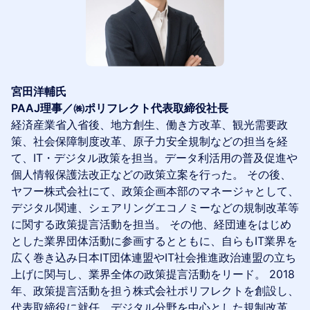
宮田洋輔氏
PAAJ理事／㈱ポリフレクト代表取締役社長
経済産業省入省後、地方創生、働き方改革、観光需要政
策、社会保障制度改革、原子力安全規制などの担当を経
て、IT・デジタル政策を担当。データ利活用の普及促進や
個人情報保護法改正などの政策立案を行った。 その後、
ヤフー株式会社にて、政策企画本部のマネージャとして、
デジタル関連、シェアリングエコノミーなどの規制改革等
に関する政策提言活動を担当。 その他、経団連をはじめ
とした業界団体活動に参画するとともに、自らもIT業界を
広く巻き込み日本IT団体連盟やIT社会推進政治連盟の立ち
上げに関与し、業界全体の政策提言活動をリード。 2018
年、政策提言活動を担う株式会社ポリフレクトを創設し、
代表取締役に就任。デジタル分野を中心とした規制改革、