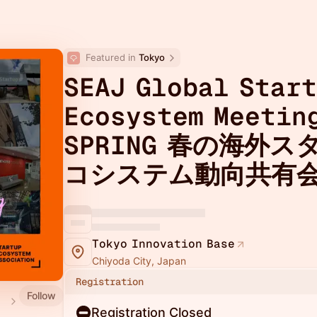
Featured in 
Tokyo
SEAJ Global Star
Ecosystem Meeting
SPRING 春の海外
コシステム動向共有
Tokyo Innovation Base
Chiyoda City, Japan
Registration
Follow
Japan
Registration Closed