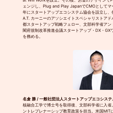
at Will Workを設立。その後、お金のデザイ
ェンジし、Plug and Play JapanでCMOと
年にスタートアップエコシステム協会を設立し、代
A.T. カーニーのアソシエイトスペシャリストア
都スタートアップ戦略フェロー、文部科学省アン
閣府規制改革推進会議スタートアップ・DX・GX
を務める。
名倉 勝 / 一般社団法人スタートアップエコシス
核融合工学で博士号を取得後、文部科学省に入省
ントレプレナーシップ教育政策を担当。米国MIT