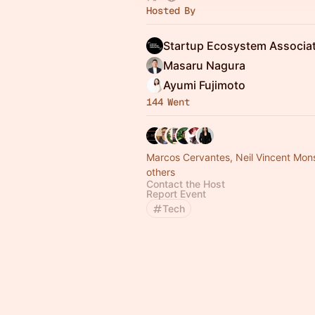
Hosted By
Masaru Nagura
Ayumi Fujimoto
144 Went
Marcos Cervantes, Neil Vincent Mon
others
Contact the Host
Report Event
Tech