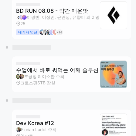
BD RUN 08.08 - 약간 매운맛
이경빈, 이정민, 윤연상, 유향미 외 2 명
25
대기자 명단
+26
수업에서 바로 써먹는 어깨 솔루션
조긍정 & 이소환 주최
크로스핏STB 잠실
Dev Korea #12
Florian Ludot 주최
역삼로