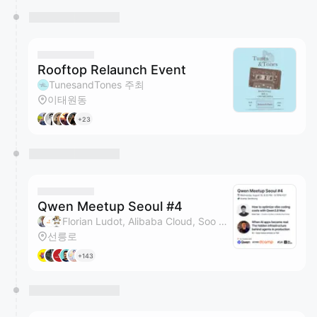
Rooftop Relaunch Event
TunesandTones 주최
이태원동
+23
Qwen Meetup Seoul #4
Florian Ludot, Alibaba Cloud, Soo & Serin Heo 주최
선릉로
+143