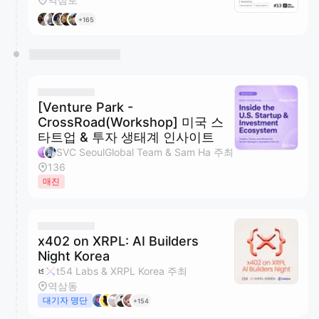
+165
[Venture Park -
CrossRoad(Workshop] 미국 스
타트업 & 투자 생태계 인사이트
SVC SeoulGlobal Team & Sam Ha 주최
136
매진
x402 on XRPL: AI Builders
Night Korea
t54 Labs & XRPL Korea 주최
역삼동
대기자 명단
+154