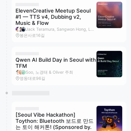
ElevenCreative Meetup Seoul
#1 — TTS v4, Dubbing v2,
Music & Flow
Jack Teramura, Sangwon Hong, LeeChanghyun, Aaron An 외 1 명
봉은사로16길
Qwen AI Build Day in Seoul with
TFM
Soo, 노경태 & Oliver 주최
영동대로96길
[Seoul Vibe Hackathon]
Toython: Bluetooth 보드로 만드
는 토이 해커톤! (Sponsored by.