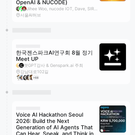
OpenAI & NUCODE)
Jihee Woo, nucode IOT, Dave, SIREAL 외 5 명
서울AI허브
한국젠스파크AI연구회 8월 정기
Meet UP
챗GPT강사 & Genspark.ai 주최
강남대로102길
+68
Voice AI Hackathon Seoul
2026: Build the Next
Generation of AI Agents That
Can Hear, Speak, and Think in