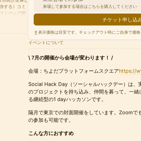
決する）コミ
来場して参加する場合はこちらを購入してください
フトウェア開
チケット申し込
い未来に向け
「ともに考
表示価格は目安です。チェックアウト時にご自身で価格
ていきます。
g/
をご覧くだ
イベントについて
\ 7月の開催から会場が変わります！ /
会場：ちよだプラットフォームスクエア
https://
Social Hack Day（ソーシャルハックデー
のプロジェクトを持ち込み、仲間を募って、一緒
る継続型の1 dayハッカソンです。
隔月で東京での対面開催をしています。Zoomで
の参加も可能です。
こんな方におすすめ