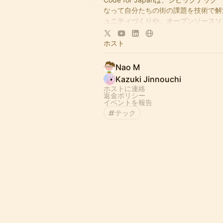
なって自分たちの街の課題を技術で解
ュニティづくりや、オープンソースソ
発に取り組む非営利団体です。より良
て、立場を超えてさまざまな人たちと
ホスト
え、ともにつくる」ための活動を行っ
（詳細は
https://www.code4japan.or
Nao M
さい。）
Kazuki Jinnouchi
ホストに連絡
返金ポリシー
イベントを報告
テック