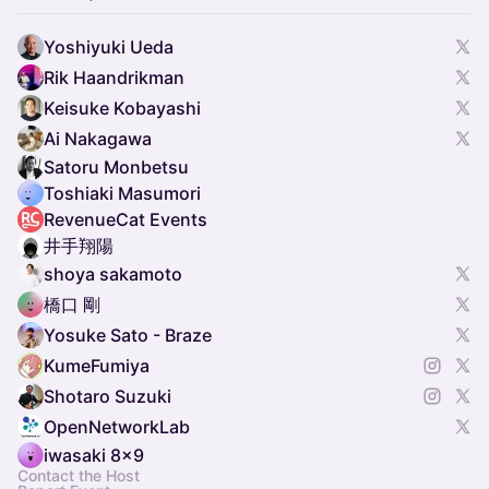
Yoshiyuki Ueda
Rik Haandrikman
Keisuke Kobayashi
Ai Nakagawa
Satoru Monbetsu
Toshiaki Masumori
RevenueCat Events
井手翔陽
shoya sakamoto
橋口 剛
Yosuke Sato - Braze
KumeFumiya
Shotaro Suzuki
OpenNetworkLab
iwasaki 8x9
Contact the Host