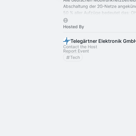
Abschaltung der 2G-Netze angekünd
50 % aller Aufzüge bedeutet das: O
Umrüstung werden Notrufsystem un
funktionsunfähig.
Hosted By
Telegärtner Elektronik Gmb
Contact the Host
Report Event
Tech