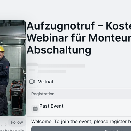
Aufzugnotruf – Kost
Webinar für Monteur
Abschaltung
Virtual
Registration
Past Event
Welcome! To join the event, please register 
Follow
 vor dem „Backstein-Effekt“?
er haben die