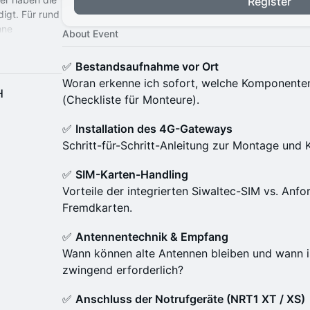
Register
igt. Für rund
hne
About Event
d Aufzug
✅
Bestandsaufnahme vor Ort
Woran erkenne ich sofort, welche Komponente
H
(Checkliste für Monteure).
✅
Installation des 4G-Gateways
Schritt-für-Schritt-Anleitung zur Montage und 
✅
SIM-Karten-Handling
Vorteile der integrierten Siwaltec-SIM vs. Anf
Fremdkarten.
✅
Antennentechnik & Empfang
Wann können alte Antennen bleiben und wann i
zwingend erforderlich?
✅
Anschluss der Notrufgeräte (NRT1 XT / XS)