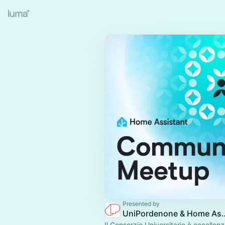
Presented by
UniPordenone & 
Il Consorzio Universitario è eccellen