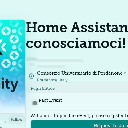
Home Assistan
conosciamoci!
Consorzio Universitario di Pordenone
Pordenone, Italy
Registration
Past Event
Welcome! To join the event, please register 
Follow
Home Assistant
Request to Joi
za