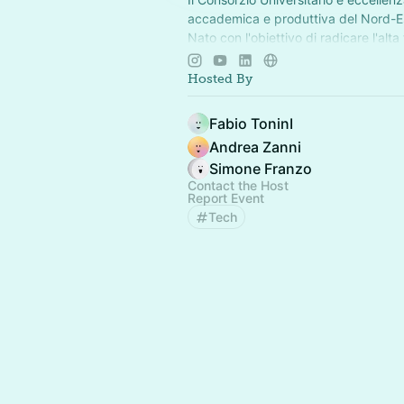
accademica e produttiva del Nord-Est
Nato con l'obiettivo di radicare l'alt
nel territorio e in sinergia con aziend
Innovazione sempre.
Hosted By
Fabio ToninI
Andrea Zanni
Simone Franzo
Contact the Host
Report Event
Tech