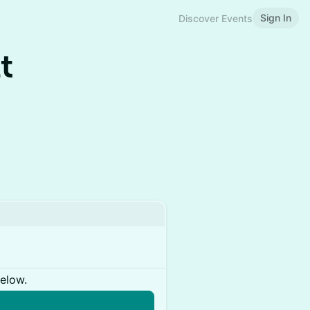
Sign In
Discover Events
t
below.
n