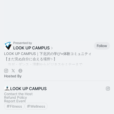
Presented by
Follow
LOOK UP CAMPUS
LOOK UP CAMPUS｜下北沢の学び×体験コミュニティ
【まだ見ぬ自分に会える場所✨】
ヨガ・ダンス・演劇からビジネスセミナーまで
多彩なイベントを毎月開催中🎭
学びと実践、表現と挑戦が交差する
Hosted By
下北沢の新しいカルチャースペース
📍 スタジオBASE（撮影・レッスン対応）
LOOK UP CAMPUS
☕ カフェLUC併設
Contact the Host
Refund Policy
🤝 温かいコミュニティ
Report Event
一歩踏み出したいあなたを応援します
Fitness
Wellness