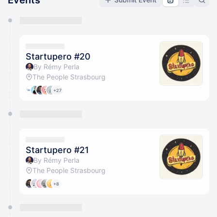
Events
You have 0 events pending approval by the
calendar admin.
They will show up on the schedule once approved
Startupero #20
By Rémy Perla
The People Strasbourg
+27
Startupero #21
By Rémy Perla
The People Strasbourg
+8