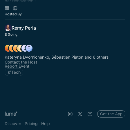
par l'innovation !
Rejoignez nous ! :
https://discord.gg/W2FRqcpFze
Hosted By
Rémy Perla
8 Going
Kateryna Dvornichenko, Sébastien Piaton and 6 others
Contact the Host
Report Event
Tech
Get the App
Discover
Pricing
Help