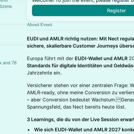
Welcome! To join the event, please register 
-Szene.
Register
About Event
EUDI und AMLR richtig nutzen: Mit Nect regula
sichere, skalierbare Customer Journeys übers
Europa führt mit der
EUDI-Wallet und AMLR
20
k and 76
Standards für digitale Identitäten und Geldwä
Jahrzehnte ein.
Versicherer stehen vor einer zentralen Frage: 
AMLR‑ready, ohne meine Conversion zu verlieren
– aber Conversion bedeutet Wachstum. Genau 
Spannungsfeld, das Nect bereits heute löst.
3 Learnings, die du von der Live Session erwar
Wie sich EUDI‑Wallet und AMLR 2027 konkr