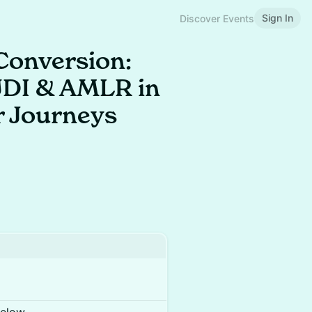
Sign In
Discover Events
Conversion:
DI & AMLR in
r Journeys