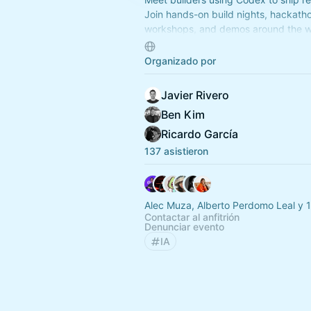
Join hands-on build nights, hackath
workshops, and demos around the w
first setup to multi-agent workflows, 
automations, and mor.
Organizado por
Javier Rivero
Ben Kim
Ricardo García
137 asistieron
Alec Muza, Alberto Perdomo Leal y 
Contactar al anfitrión
Denunciar evento
IA