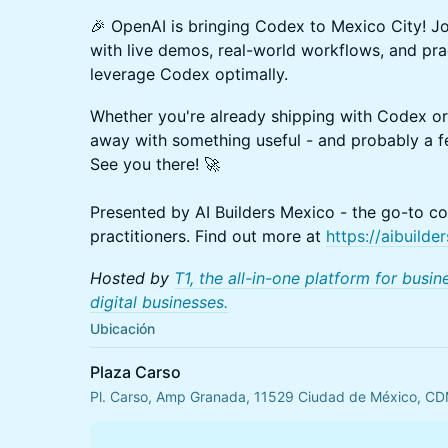
🎉 OpenAI is bringing Codex to Mexico City! J
with live demos, real-world workflows, and pr
leverage Codex optimally.
Whether you're already shipping with Codex or j
away with something useful - and probably a fe
See you there! 🚀
Presented by AI Builders Mexico - the go-to 
practitioners. Find out more at
https://aibuilde
Hosted by
T1, the all-in-one platform for busi
digital businesses.
Ubicación
Plaza Carso
Pl. Carso, Amp Granada, 11529 Ciudad de México, C