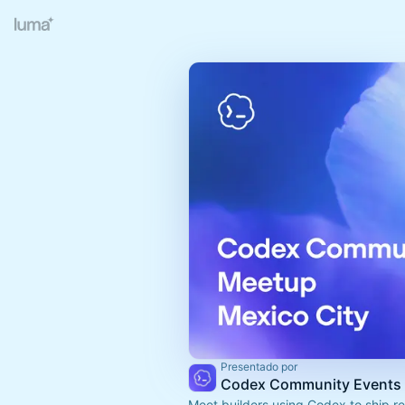
Presentado por
Codex Community Events
Meet builders using Codex to ship re