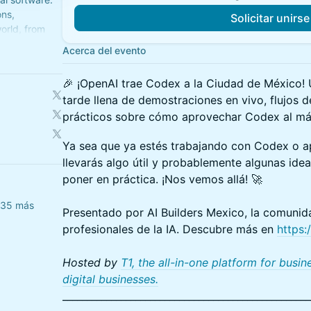
ons,
Solicitar unirse
orld, from
plugin,
Acerca del evento
🎉 ¡OpenAI trae Codex a la Ciudad de México! 
tarde llena de demostraciones en vivo, flujos d
prácticos sobre cómo aprovechar Codex al m
Ya sea que ya estés trabajando con Codex o 
llevarás algo útil y probablemente algunas ide
poner en práctica. ¡Nos vemos allá! 🚀
135 más
Presentado por AI Builders Mexico, la comuni
profesionales de la IA. Descubre más en
https:
Hosted by
T1, the all-in-one platform for busi
digital businesses.
___________________________________________________