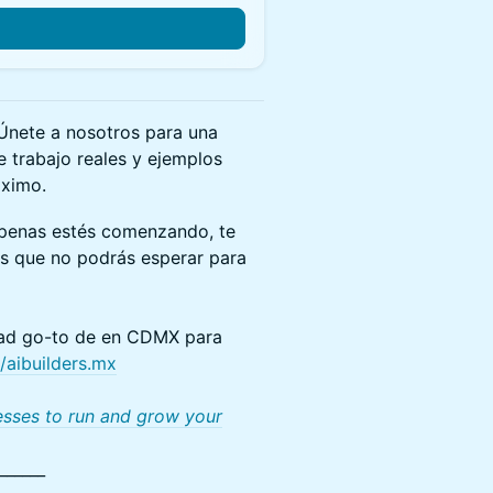
Únete a nosotros para una
e trabajo reales y ejemplos
áximo.
apenas estés comenzando, te
as que no podrás esperar para
dad go-to de en CDMX para
//aibuilders.mx
nesses to run and grow your
______