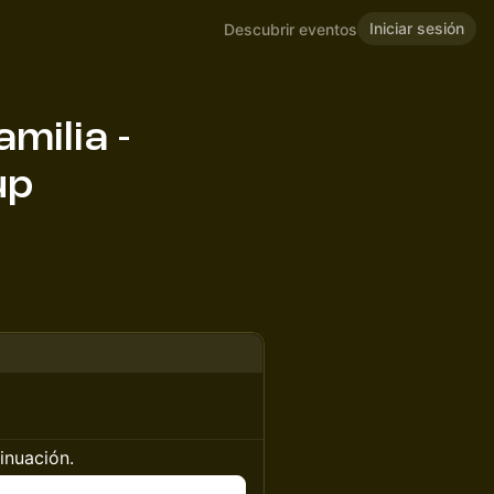
Iniciar sesión
Descubrir eventos
milia -
up
tinuación.