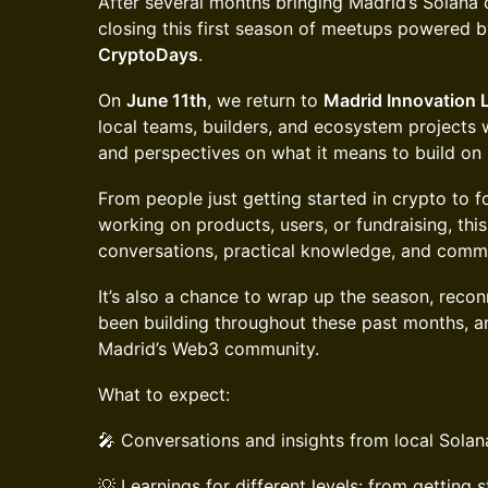
After several months bringing Madrid’s Solana
closing this first season of meetups powered 
CryptoDays
.
On
June 11th
, we return to
Madrid Innovation 
local teams, builders, and ecosystem projects w
and perspectives on what it means to build on
From people just getting started in crypto to 
working on products, users, or fundraising, this
conversations, practical knowledge, and comm
It’s also a chance to wrap up the season, reco
been building throughout these past months, a
Madrid’s Web3 community.
What to expect:
🎤 Conversations and insights from local Solan
💡 Learnings for different levels: from getting 