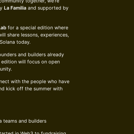
 community together, we’re
by
La Familia
and supported by
Lab
for a special edition where
ill share lessons, experiences,
 Solana today.
founders and builders already
 edition will focus on open
unity.
nnect with the people who have
nd kick off the summer with
a teams and builders
started in Web3 to fundraising