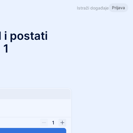
Prijava
Istraži događaje
i postati
 1
1