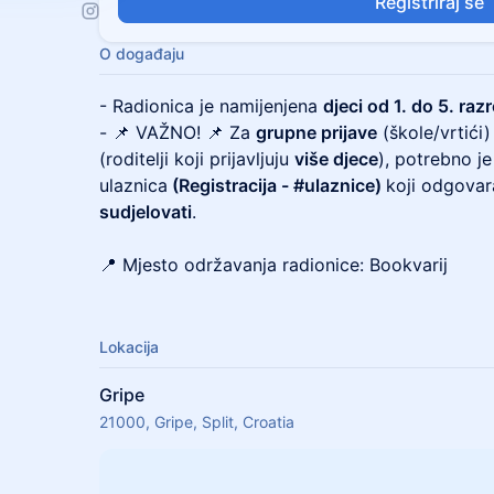
Registriraj se
O događaju
- Radionica je namijenjena
djeci od 1. do 5. raz
- 📌 VAŽNO! 📌 Za
grupne prijave
(škole/vrtići)
(roditelji koji prijavljuju
više djece
), potrebno je
ulaznica
(Registracija - #ulaznice)
koji odgova
sudjelovati
.
📍 Mjesto održavanja radionice: Bookvarij
Lokacija
Gripe
21000, Gripe, Split, Croatia