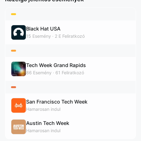
Black Hat USA
15
Esemény
2 E
Feliratkozó
Tech Week Grand Rapids
86
Esemény
61
Feliratkozó
San Francisco Tech Week
Hamarosan indul
Austin Tech Week
Hamarosan indul