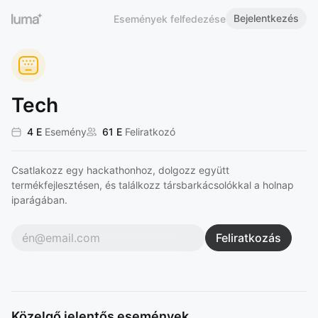
Bejelentkezés
Események felfedezése
Tech
4 E
Esemény
61 E
Feliratkozó
Csatlakozz egy hackathonhoz, dolgozz együtt
termékfejlesztésen, és találkozz társbarkácsolókkal a holnap
iparágában.
Feliratkozás
Közelgő jelentős események