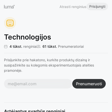
Prisijungti
Atrasti renginius
Technologijos
4 tūkst.
renginiai
61 tūkst.
Prenumeratoriai
Prisijunkite prie hakatono, kurkite produktų dizainą ir
susipažinkite su kolegomis eksperimentuotojais ateities
pramonėje.
Prenumeruoti
Artėjantys svarbūs renginiai