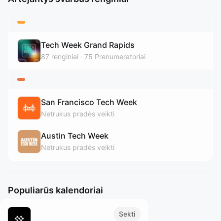
Tech Week Grand Rapids
87
renginiai
75
Prenumeratoriai
San Francisco Tech Week
Netrukus pradės veikti
Austin Tech Week
Netrukus pradės veikti
Populiarūs kalendoriai
Sekti