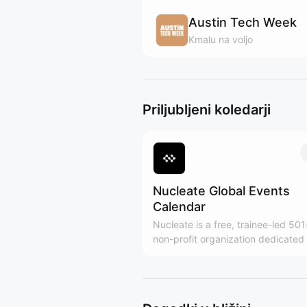
Austin Tech Week
Kmalu na voljo
Priljubljeni koledarji
Nucleate Global Events
Calendar
Nucleate is a free, trainee-led 501
non-profit organization dedicated 
empowering the next generation o
biotech leaders.