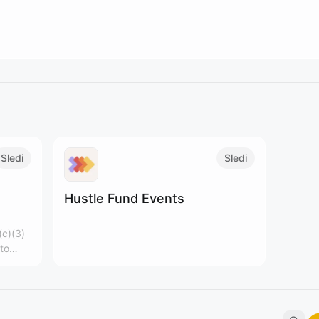
Sledi
Sledi
Hustle Fund Events
(c)(3)
to
f