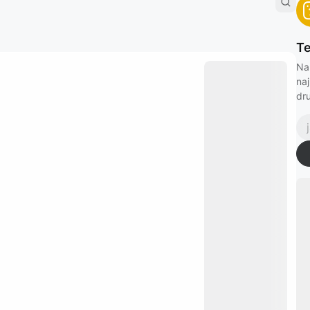
Te
Na
naj
dr