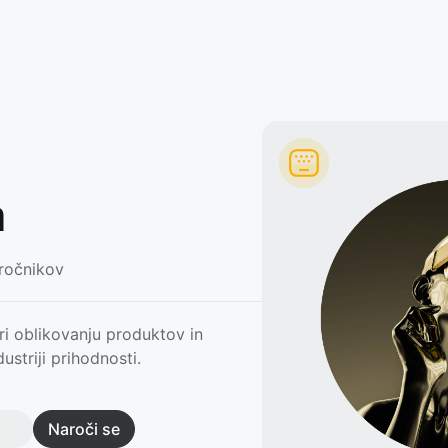
a
ročnikov
pri oblikovanju produktov in
striji prihodnosti.
Naroči se