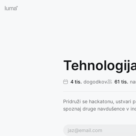
Tehnologij
4 tis.
dogodkov
61 tis.
na
Pridruži se hackatonu, ustvari 
spoznaj druge navdušence v indu