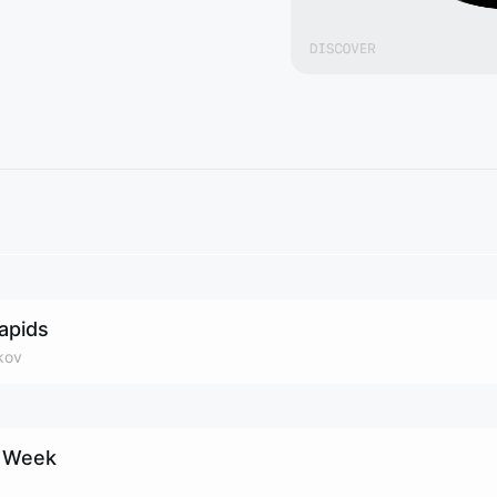
apids
kov
h Week