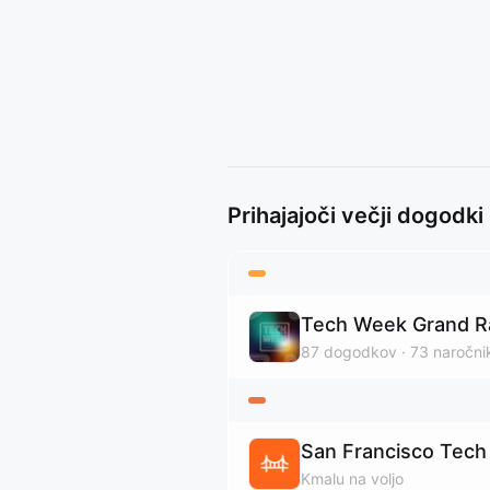
Prihajajoči večji dogodki
Tech Week Grand R
87
dogodkov
73
naročni
San Francisco Tec
Kmalu na voljo