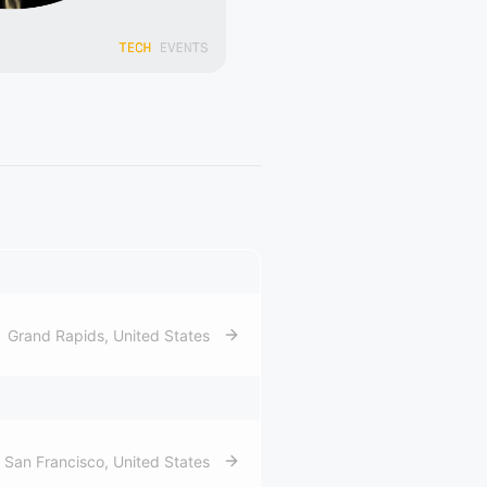
Grand Rapids
,
United States
San Francisco
,
United States