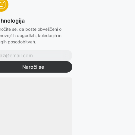
hnologija
ročite se, da boste obveščeni o
novejših dogodkih, koledarjih in
ugih posodobitvah.
Naroči se