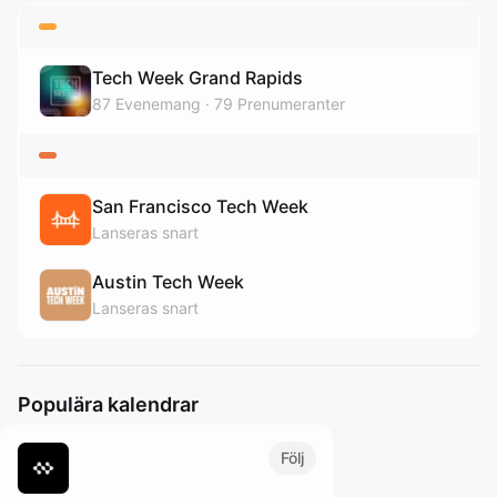
Tech Week Grand Rapids
87
Evenemang
79
Prenumeranter
San Francisco Tech Week
Lanseras snart
Austin Tech Week
Lanseras snart
Populära kalendrar
Följ